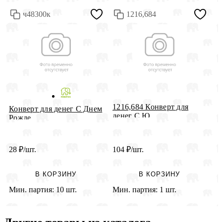
ч48300к
1216,684
1216,684 Конверт для
К
Конверт для денег С Днем
денег С Ю...
п
Рожде...
28
₽
/шт.
104
₽
/шт.
2
В КОРЗИНУ
В КОРЗИНУ
Мин. партия:
10 шт.
Мин. партия:
1 шт.
М