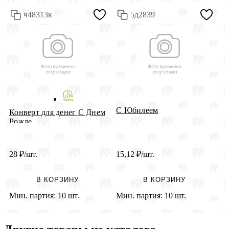
ч48313к
5д2839
С Юбилеем
К
Конверт для денег С Днем
с
Рожде...
28
₽
/шт.
15,12
₽
/шт.
2
В КОРЗИНУ
В КОРЗИНУ
Мин. партия:
10 шт.
Мин. партия:
10 шт.
М