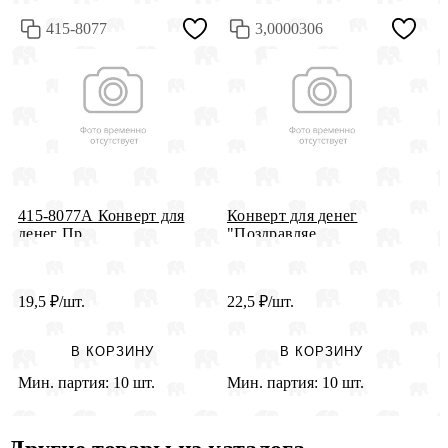
415-8077
3,0000306
415-8077А Конверт для
Конверт для денег
К
денег Пр...
"Поздравляе...
л
19,5
₽
/шт.
22,5
₽
/шт.
2
В КОРЗИНУ
В КОРЗИНУ
Мин. партия:
10 шт.
Мин. партия:
10 шт.
М