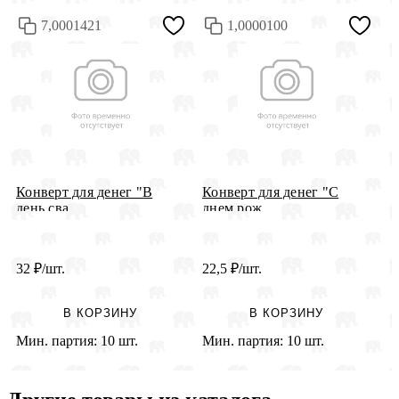
7,0001421
1,0000100
Конверт для денег "В
Конверт для денег "С
2
день сва...
днем рож...
д
32
₽
/шт.
22,5
₽
/шт.
2
В КОРЗИНУ
В КОРЗИНУ
Мин. партия:
10 шт.
Мин. партия:
10 шт.
М