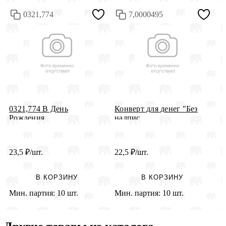
0321,774
7,0000495
0321,774 В День
Конверт для денег "Без
2
Рождения
надпис...
д
23,5
₽
/шт.
22,5
₽
/шт.
2
В КОРЗИНУ
В КОРЗИНУ
Мин. партия:
10 шт.
Мин. партия:
10 шт.
М