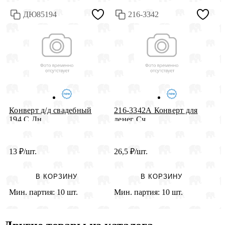
ДЮ85194
216-3342
К
Конверт д/д свадебный
216-3342А Конверт для
П
194 С Дн...
денег Сч...
13
₽
/шт.
26,5
₽
/шт.
3
В КОРЗИНУ
В КОРЗИНУ
Мин. партия:
10 шт.
Мин. партия:
10 шт.
М