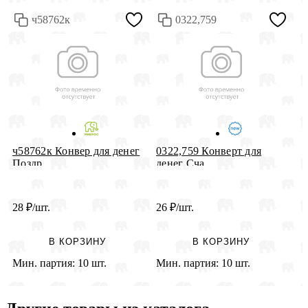
ч58762к
0322,759
К
ч58762к Конвер для денег
0322,759 Конверт для
Ю
Поздр...
денег Сча...
28
₽
/шт.
26
₽
/шт.
2
В КОРЗИНУ
В КОРЗИНУ
Мин. партия:
10 шт.
Мин. партия:
10 шт.
М