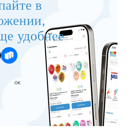
пайте в
ожении,
ще удобнее
OK