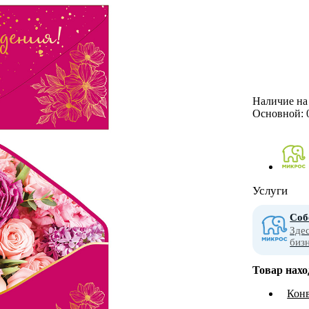
Наличие на 
Основной:
Услуги
Соб
Зде
биз
Товар нахо
Конв