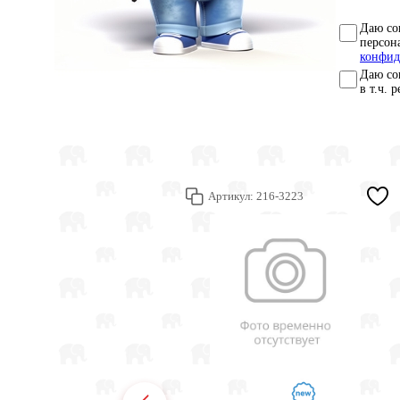
Даю со
персон
конфид
Даю со
в т.ч. 
Артикул:
216-3223