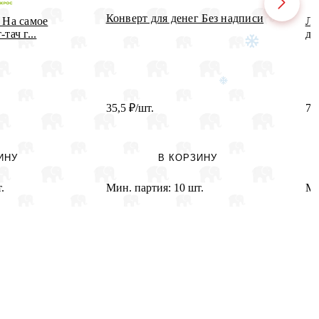
Конверт для денег Без надписи
 На самое
Лв
тач г...
де
35,5
₽
/шт.
76
ИНУ
В КОРЗИНУ
.
Мин. партия:
10 шт.
Ми