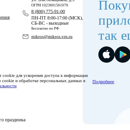
Поку
ОГРН 1023601561070
8 (800) 775-91-00
прил
чения
ПН-ПТ 8:00-17:00 (МСК),
СБ-ВС - выходные
Бесплатно по РФ
так е
mikros@mikros.vrn.ru
 cookie для ускорения доступа к информации
о cookie и обработке персональных данных в
Подробнее
альности
го праздника