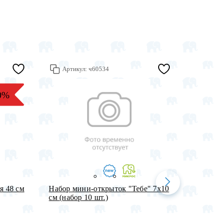
Артикул:
ч60534
Арт
0%
я 48 см
Набор мини-открыток "Тебе" 7х10
Бумага
см (набор 10 шт.)
Сердеч