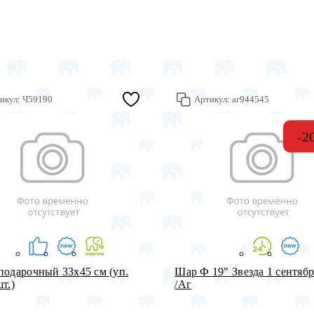
икул:
Ч59190
Артикул:
аг944545
-2
подарочный 33х45 см (уп.
Шар Ф 19" Звезда 1 сентябр
т.)
/Аг