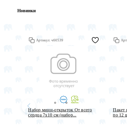
Новинки
Артикул:
ч60539
Арт
Набор мини-открыток От всего
Пакет 
сердца 7х10 см (набор...
по 12 ш