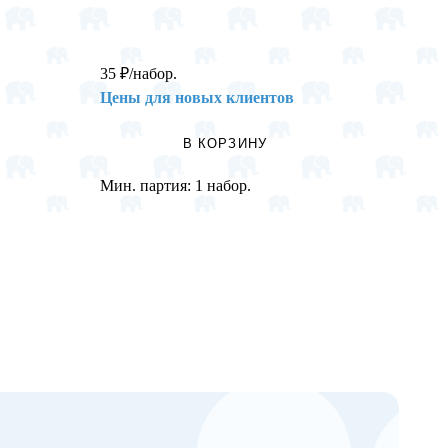
35
₽
/набор.
126
₽
/
Цены для новых клиентов
Цены 
В КОРЗИНУ
Мин. партия:
1 набор.
Мин. п