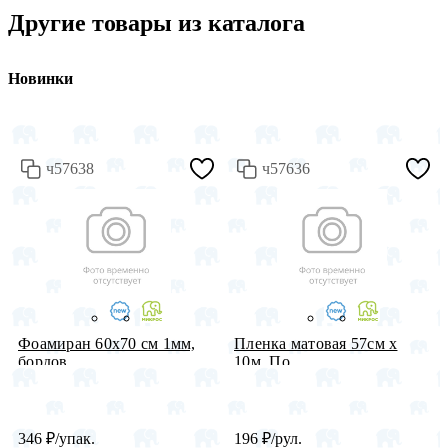
Другие товары из каталога
Новинки
ч57638
ч57636
Фоамиран 60х70 см 1мм,
Пленка матовая 57см х
бордов...
10м, По...
346
₽
/упак.
196
₽
/рул.