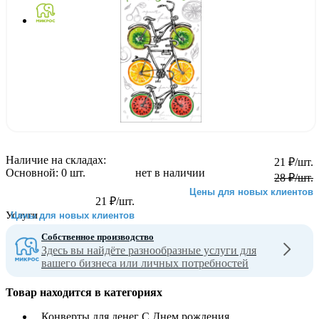
Наличие на складах:
21
₽
/шт.
Основной:
0 шт.
нет в наличии
28
₽
/шт.
Цены для новых клиентов
21
₽
/шт.
Услуги
Цены для новых клиентов
Собственное производство
Здесь вы найдёте разнообразные услуги для
вашего бизнеса или личных потребностей
Товар находится в категориях
Конверты для денег С Днем рождения