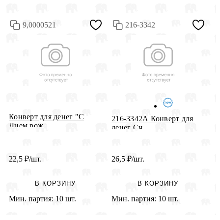
9,0000521
216-3342
Конверт для денег "С
К
216-3342А Конверт для
Днем рож...
з
денег Сч...
22,5
₽
/шт.
26,5
₽
/шт.
2
В КОРЗИНУ
В КОРЗИНУ
Мин. партия:
10 шт.
Мин. партия:
10 шт.
М