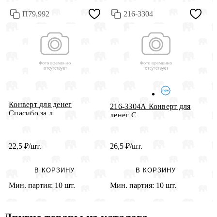
П79,992
216-3304
Конверт для денег
216-3304А Конверт для
2
Спасибо за д...
денег С ...
д
22,5
₽
/шт.
26,5
₽
/шт.
2
В КОРЗИНУ
В КОРЗИНУ
Мин. партия:
10 шт.
Мин. партия:
10 шт.
М