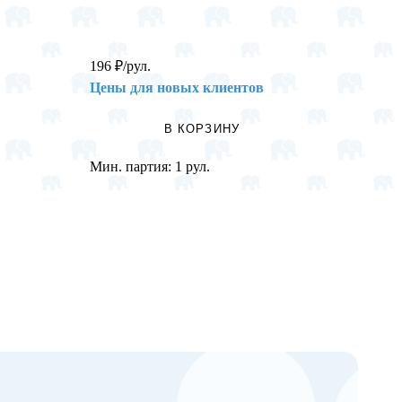
196
₽
/рул.
35
₽
/н
Цены для новых клиентов
Цены 
В КОРЗИНУ
Мин. партия:
1 рул.
Мин. п