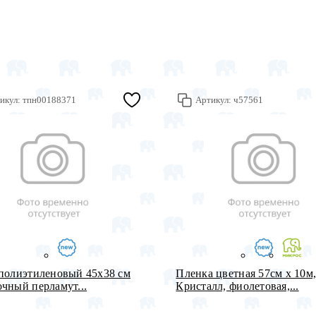
икул:
тпн00188371
Артикул:
ч57561
полиэтиленовый 45х38 см
Пленка цветная 57см х 10м
чный перламут...
Кристалл, фиолетовая,...