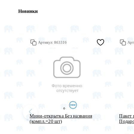
Новинки
Артикул:
8б3316
Арт
Мини-открытка Без названия
Пакет 
(компл.=20 шт)
Подаро