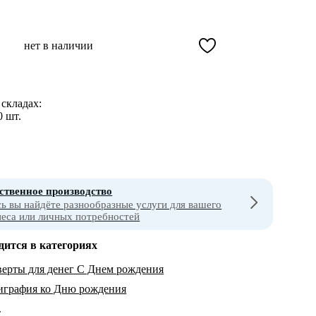
нет в наличии
складах:
0 шт.
ственное производство
сь вы найдёте разнообразные услуги для вашего
неса или личных потребностей
дится в категориях
ерты для денег С Днем рождения
играфия ко Дню рождения
т