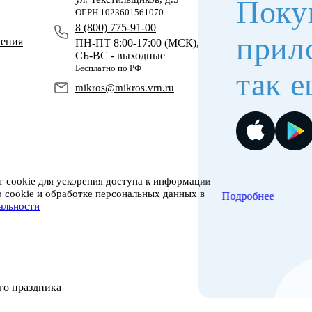
Поку
ОГРН 1023601561070
8 (800) 775-91-00
прил
чения
ПН-ПТ 8:00-17:00 (МСК),
СБ-ВС - выходные
Бесплатно по РФ
так е
mikros@mikros.vrn.ru
 cookie для ускорения доступа к информации
о cookie и обработке персональных данных в
Подробнее
альности
го праздника