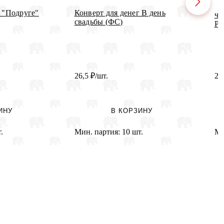
г "Подруге"
Конверт для денег В день
ч5
свадьбы (ФС)
Ро
26,5
₽
/шт.
2
ИНУ
В КОРЗИНУ
.
Мин. партия:
10 шт.
Ми