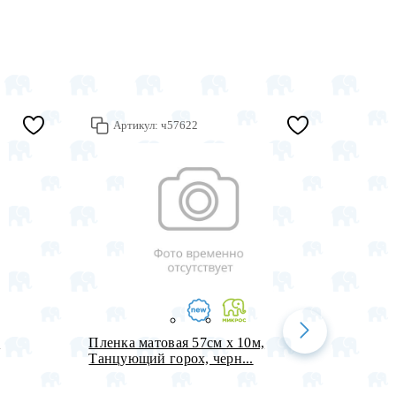
Артикул:
ч57622
Арт
,
Пленка матовая 57см х 10м,
Набор 
Танцующий горох, черн...
см (на