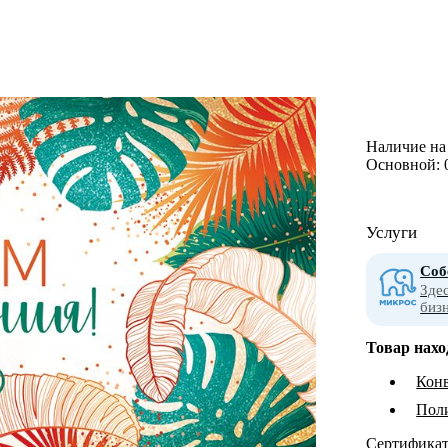
Наличие на 
Основной:
Услуги
Соб
Зде
биз
Товар нахо
Конв
Пол
Сертифика