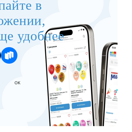
пайте в
ожении,
ще удобнее
OK