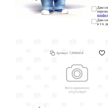
Даю со
персон
конфид
Даю со
в т.ч. 
Артикул:
7,0000414