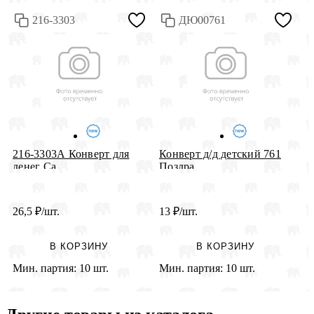
216-3303
ДЮ00761
К
216-3303А Конверт для
Конверт д/д детский 761
"
денег Са...
Поздра...
26,5
₽
/шт.
13
₽
/шт.
2
В КОРЗИНУ
В КОРЗИНУ
Мин. партия:
10 шт.
Мин. партия:
10 шт.
М