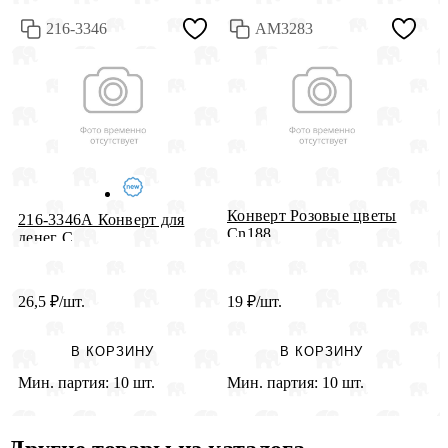
216-3346
АМ3283
Конверт Розовые цветы
216-3346А Конверт для
К
Cn188
денег С ...
р
26,5
₽
/шт.
19
₽
/шт.
3
В КОРЗИНУ
В КОРЗИНУ
Мин. партия:
10 шт.
Мин. партия:
10 шт.
М