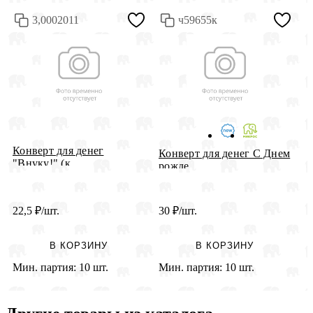
3,0002011
ч59655к
Конверт для денег
Конверт для денег С Днем
К
"Внуку!" (к...
рожде...
С
22,5
₽
/шт.
30
₽
/шт.
3
В КОРЗИНУ
В КОРЗИНУ
Мин. партия:
10 шт.
Мин. партия:
10 шт.
М