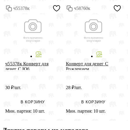
ч55378к
ч58760к
ч55378к Конверт для
Конверт для денег С
ч
денег С Юб...
Рождением ...
д
30
₽
/шт.
28
₽
/шт.
2
В КОРЗИНУ
В КОРЗИНУ
Мин. партия:
10 шт.
Мин. партия:
10 шт.
М