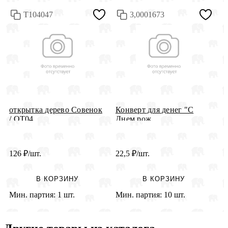
Т104047
3,0001673
открытка дерево Совенок
Конверт для денег "С
К
/ OT04...
Днем рож...
С
126
₽
/шт.
22,5
₽
/шт.
1
В КОРЗИНУ
В КОРЗИНУ
Мин. партия:
1 шт.
Мин. партия:
10 шт.
М