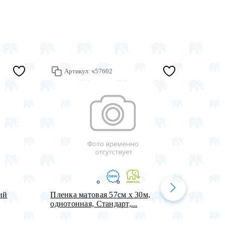
Артикул:
ч57602
Арт
ий
Пленка матовая 57см х 30м,
Набор 
однотонная, Стандарт,...
надпис