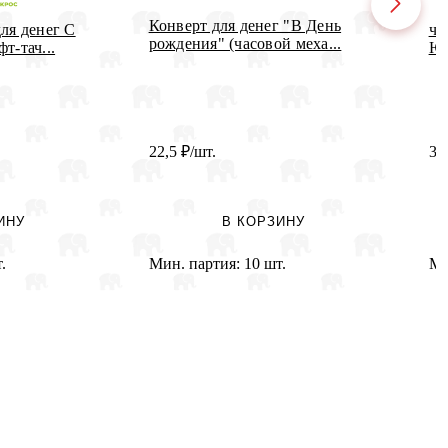
Конверт для денег "В День
ля денег С
ч5
рождения" (часовой меха...
т-тач...
Юб
22,5
₽
/шт.
3
ИНУ
В КОРЗИНУ
.
Мин. партия:
10 шт.
Ми