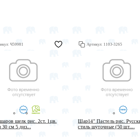
икул:
Ч59981
Артикул:
1103-3265
шаров шелк рис. 2ст. 1цв.
Шар14" Пастель рис. Русск
30 см 5 диз...
стиль шуточные (50 шт....