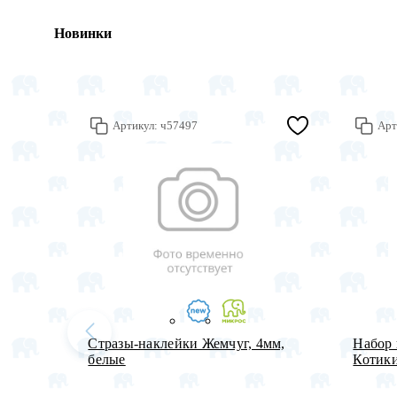
Новинки
Артикул:
ч57497
Арт
Стразы-наклейки Жемчуг, 4мм,
Набор 
белые
Котики 