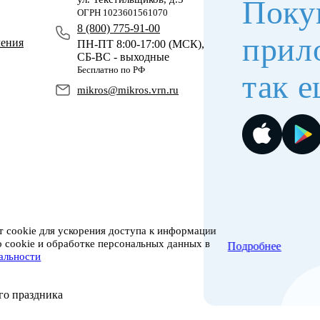
Поку
ОГРН 1023601561070
8 (800) 775-91-00
прил
чения
ПН-ПТ 8:00-17:00 (МСК),
СБ-ВС - выходные
Бесплатно по РФ
так е
mikros@mikros.vrn.ru
 cookie для ускорения доступа к информации
о cookie и обработке персональных данных в
Подробнее
альности
го праздника