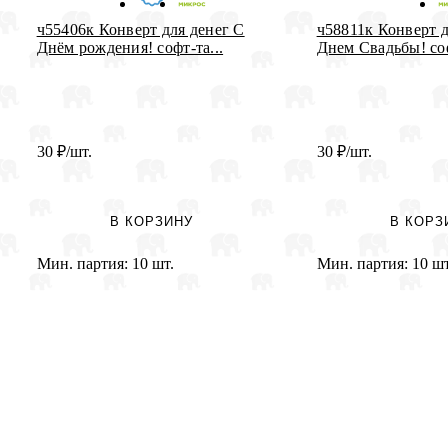
ч55406к Конверт для денег С
ч58811к Конверт д
Днём рождения! софт-та...
Днем Свадьбы! соф
30
₽
/шт.
30
₽
/шт.
В КОРЗИНУ
В КОРЗ
Мин. партия:
10 шт.
Мин. партия:
10 шт