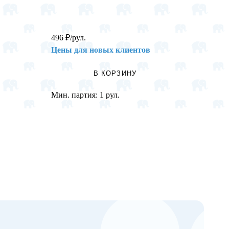
496
₽
/рул.
35
₽
/н
Цены для новых клиентов
Цены 
В КОРЗИНУ
Мин. партия:
1 рул.
Мин. п