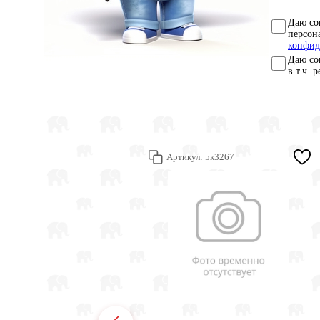
Даю со
персон
конфид
Даю со
в т.ч. 
Артикул:
5к3267