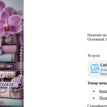
Наличие на 
Основной:
Услуги
Соб
Зде
биз
Товар нахо
Конв
Пол
Сертифика