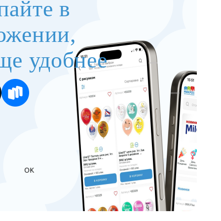
пайте в
ожении,
ще удобнее
OK