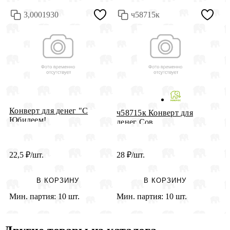
3,0001930
ч58715к
Конверт для денег "С
ч58715к Конверт для
К
Юбилеем!...
денег Сов...
р
22,5
₽
/шт.
28
₽
/шт.
3
В КОРЗИНУ
В КОРЗИНУ
Мин. партия:
10 шт.
Мин. партия:
10 шт.
М