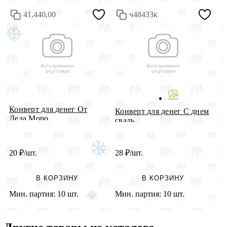
41,440,00
ч48433к
Конверт для денег От
К
Конверт для денег С днем
Деда Моро...
с
свадь...
20
₽
/шт.
28
₽
/шт.
2
В КОРЗИНУ
В КОРЗИНУ
Мин. партия:
10 шт.
Мин. партия:
10 шт.
М