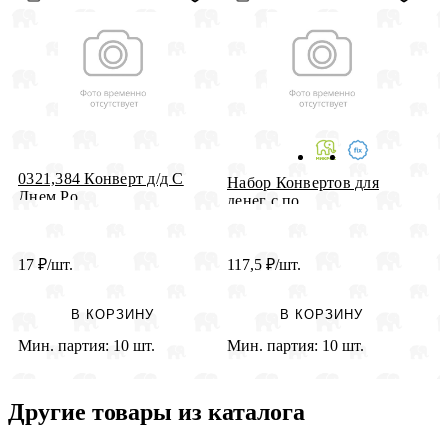
0321,384 Конверт д/д С
К
Набор Конвертов для
Днем Ро...
ю
денег с по...
17
₽
/шт.
117,5
₽
/шт.
2
В КОРЗИНУ
В КОРЗИНУ
Мин. партия:
10 шт.
Мин. партия:
10 шт.
М
Другие товары из каталога