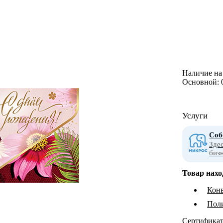
Наличие на 
Основной:
Услуги
Соб
Зде
биз
Товар нахо
Конв
Пол
Сертифика