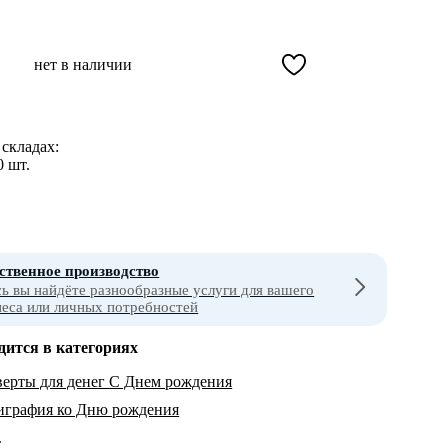
нет в наличии
складах:
0 шт.
ственное производство
сь вы найдёте разнообразные услуги для вашего
неса или личных потребностей
дится в категориях
ерты для денег С Днем рождения
играфия ко Дню рождения
т