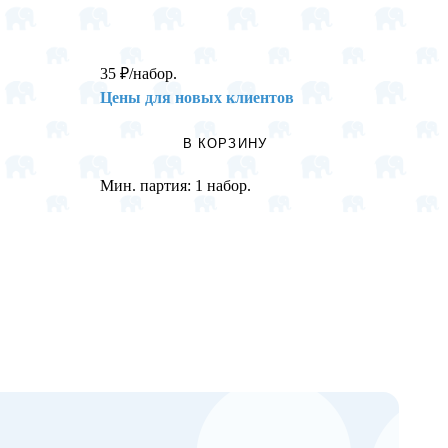
35
₽
/набор.
135
₽
/
Цены для новых клиентов
Цены 
В КОРЗИНУ
Мин. партия:
1 набор.
Мин. п