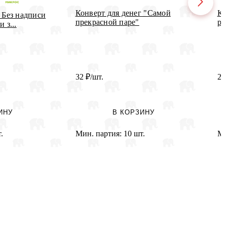
Конверт для денег "Самой
Ко
 Без надписи
прекрасной паре"
ро
 з...
32
₽
/шт.
22
ИНУ
В КОРЗИНУ
.
Мин. партия:
10 шт.
Ми