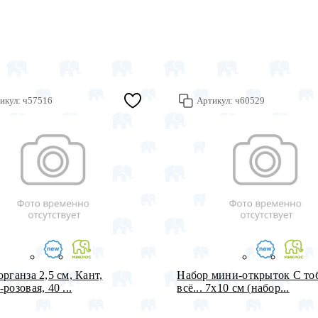
икул:
ч57516
Артикул:
ч60529
органза 2,5 см, Кант,
Набор мини-открыток С то
розовая, 40 ...
всё... 7х10 см (набор...