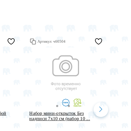
Артикул:
ч60504
Арт
бой
Набор мини-открыток Без
Вставк
надписи 7х10 см (набор 10 ...
(ассорт