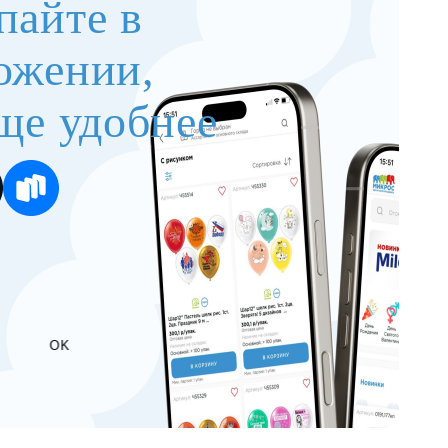
пайте в
ожении,
ще удобнее
OK