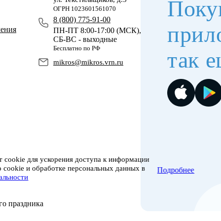
Поку
ОГРН 1023601561070
8 (800) 775-91-00
прил
чения
ПН-ПТ 8:00-17:00 (МСК),
СБ-ВС - выходные
Бесплатно по РФ
так е
mikros@mikros.vrn.ru
 cookie для ускорения доступа к информации
о cookie и обработке персональных данных в
Подробнее
альности
го праздника