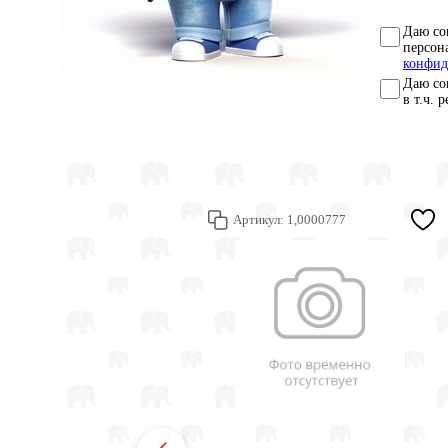
Даю со
персон
конфид
Даю со
в т.ч. 
Артикул:
1,0000777