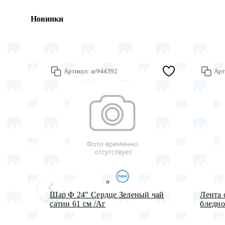
Новинки
Артикул:
аг944392
Арт
Шар Ф 24" Сердце Зеленый чай
Лента 
сатин 61 см /Aг
бледно-