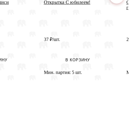
писи
Открытка С юбилеем!
От
го
37
₽
/шт.
22
ИНУ
В КОРЗИНУ
Мин. партия:
5 шт.
Ми