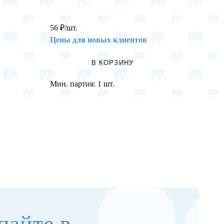
56
₽
/шт.
33
₽
/шт
Цены для новых клиентов
Цены 
В КОРЗИНУ
Мин. партия:
1 шт.
Мин. п
пайте в