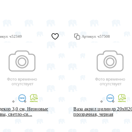
икул:
ч52349
Артикул:
ч57508
декор 3,0 см, Неоновые
Ваза акрил цилиндр 20хH2
вы, светло-си...
прозрачная, черная