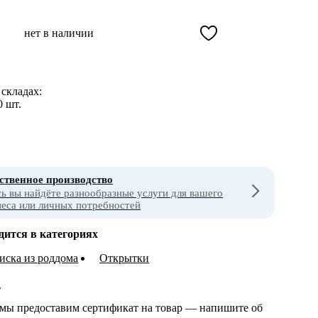
нет в наличии
складах:
0 шт.
ственное производство
сь вы найдёте разнообразные услуги для вашего
неса или личных потребностей
дится в категориях
ска из роддома
Открытки
т
 мы предоставим сертификат на товар — напишите об