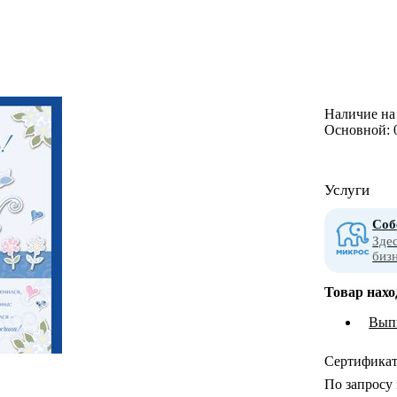
Наличие на 
Основной:
Услуги
Соб
Зде
биз
Товар нахо
Выпи
Сертифика
По запросу