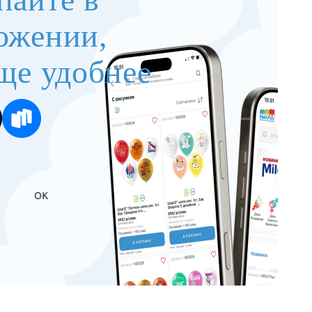
ожении,
ще удобнее
OK