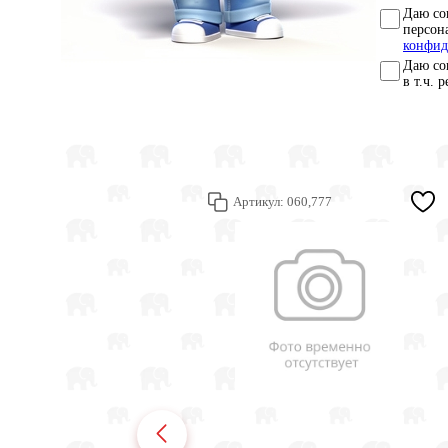
Даю со
персон
конфид
Даю со
в т.ч. 
Артикул:
060,777