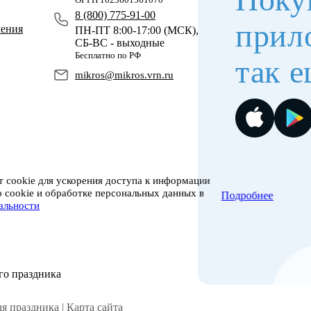
8 (800) 775-91-00
прил
чения
ПН-ПТ 8:00-17:00 (МСК),
СБ-ВС - выходные
Бесплатно по РФ
так е
mikros@mikros.vrn.ru
 cookie для ускорения доступа к информации
о cookie и обработке персональных данных в
Подробнее
альности
го праздника
я праздника |
Карта сайта