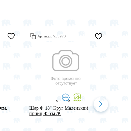
Артикул:
Ч53973
Арт
0см,
Шар Ф 18" Круг Маленький
Пакет 
принц 45 см /К
Подаро