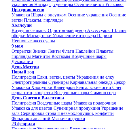
украшения
Награды, сувениры
Осенние ветки
Упаковка
Праздник осени
Упаковка
Шары с рисунком
Осенние украшения
Осенние
ветки
Плакаты, гирлянды
Хэллоуин
Воздушные шары
Однотонный декор
Аксессуары
Шляпы,
ободки
Маски, очки
Украшение интерьера
Парики
Неоновые аксессуары
9 мая
Открытки
Значки
Ленты
Флаги
Наклейки
Плакаты,
гирлянды
Магниты
Костюмы
Воздушные шары
Декорации
День Матери
Новый год
Полиграфия
Елки, ветки, цветы
Украшения на елку
Электрогирлянды
Сувениры
Карнавальная одежда
Декор
Упаковка
Хлопушки
Календари
Бенгальские огни
Снег,
серпантин, конфетти
Воздушные шары
Символ года
День Святого Валентина
Полиграфия
Воздушные шары
Упаковка подарочная
Упаковка для цветов
Сувенирная продукция
Украшение
зала
Сервировка стола
Пневмохлопушки, конфетти
Фонарики желаний
Мягкие игрушки
23 февраля
Полиграфия
Украшение зала
Воздушные шары