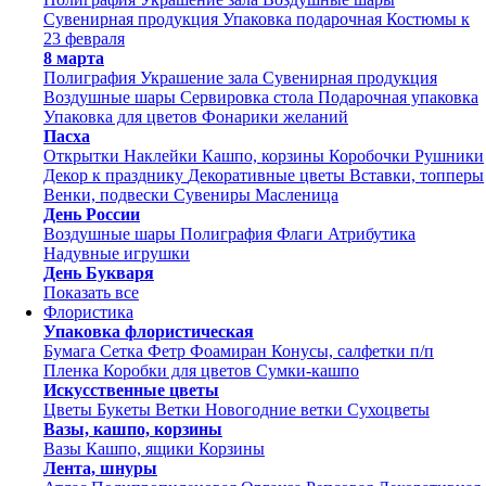
Сувенирная продукция
Упаковка подарочная
Костюмы к
23 февраля
8 марта
Полиграфия
Украшение зала
Сувенирная продукция
Воздушные шары
Сервировка стола
Подарочная упаковка
Упаковка для цветов
Фонарики желаний
Пасха
Открытки
Наклейки
Кашпо, корзины
Коробочки
Рушники
Декор к празднику
Декоративные цветы
Вставки, топперы
Венки, подвески
Сувениры
Масленица
День России
Воздушные шары
Полиграфия
Флаги
Атрибутика
Надувные игрушки
День Букваря
Показать все
Флористика
Упаковка флористическая
Бумага
Сетка
Фетр
Фоамиран
Конусы, салфетки п/п
Пленка
Коробки для цветов
Сумки-кашпо
Искусственные цветы
Цветы
Букеты
Ветки
Новогодние ветки
Сухоцветы
Вазы, кашпо, корзины
Вазы
Кашпо, ящики
Корзины
Лента, шнуры