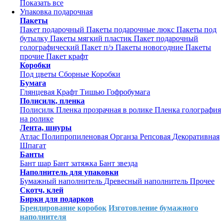
Показать все
Упаковка подарочная
Пакеты
Пакет подарочный
Пакеты подарочные люкс
Пакеты под
бутылку
Пакеты мягкий пластик
Пакет подарочный
голографический
Пакет п/э
Пакеты новогодние
Пакеты
прочие
Пакет крафт
Коробки
Под цветы
Сборные
Коробки
Бумага
Глянцевая
Крафт
Тишью
Гофробумага
Полисилк, пленка
Полисилк
Пленка прозрачная в ролике
Пленка голография
на ролике
Лента, шнуры
Атлас
Полипропиленовая
Органза
Репсовая
Декоративная
Шпагат
Банты
Бант шар
Бант затяжка
Бант звезда
Наполнитель для упаковки
Бумажный наполнитель
Древесный наполнитель
Прочее
Скотч, клей
Бирки для подарков
Брендирование коробок
Изготовление бумажного
наполнителя