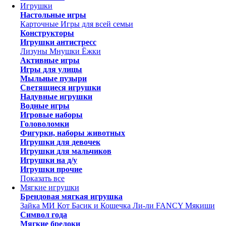
Игрушки
Настольные игры
Карточные
Игры для всей семьи
Конструкторы
Игрушки антистресс
Лизуны
Мнушки
Ёжки
Активные игры
Игры для улицы
Мыльные пузыри
Светящиеся игрушки
Надувные игрушки
Водные игры
Игровые наборы
Головоломки
Фигурки, наборы животных
Игрушки для девочек
Игрушки для мальчиков
Игрушки на д/у
Игрушки прочие
Показать все
Мягкие игрушки
Брендовая мягкая игрушка
Зайка МИ
Кот Басик и Кошечка Ли-ли
FANCY
Мякиши
Символ года
Мягкие брелоки