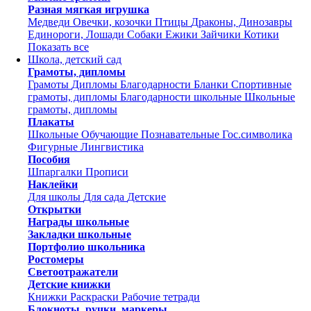
Разная мягкая игрушка
Медведи
Овечки, козочки
Птицы
Драконы, Динозавры
Единороги, Лошади
Собаки
Ежики
Зайчики
Котики
Показать все
Школа, детский сад
Грамоты, дипломы
Грамоты
Дипломы
Благодарности
Бланки
Спортивные
грамоты, дипломы
Благодарности школьные
Школьные
грамоты, дипломы
Плакаты
Школьные
Обучающие
Познавательные
Гос.символика
Фигурные
Лингвистика
Пособия
Шпаргалки
Прописи
Наклейки
Для школы
Для сада
Детские
Открытки
Награды школьные
Закладки школьные
Портфолио школьника
Ростомеры
Светоотражатели
Детские книжки
Книжки
Раскраски
Рабочие тетради
Блокноты, ручки, маркеры