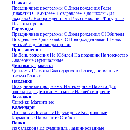
Плакаты
Праздничные программы
С Днем рождения
Годы
(плакаты)
С Юбилеем
Поздравляем
Для школы
Для
свадьбы
С Новорожденными
Гос. символика
Фигурные
Плакаты прочие
Гирлянды
Праздничные программы
С Днем рождения
С Юбилеем
Поздравляем
Для свадьбы
С Новорожденными
Школа,
детский сад
Гирлянды прочие
Приглашения
На День рождения
На Юбилей
На праздник
На торжество
Свадебные
Официальные
Дипломы, грамоты
Дипломы
Грамоты
Благодарности
Благодарственные
письма
Бланки
Наклейки
Праздничные программы
Интерьерные
На авто
Для
школы, сада
Детские
На скотче
Наклейки прочие
Закладки
Линейки
Магнитные
Календари
Отрывные
Листовые
Перекидные
Квартальные
Карманные
На магните
Стойки
Папки
Из балакрона
Из бумвинила
Ламинированные