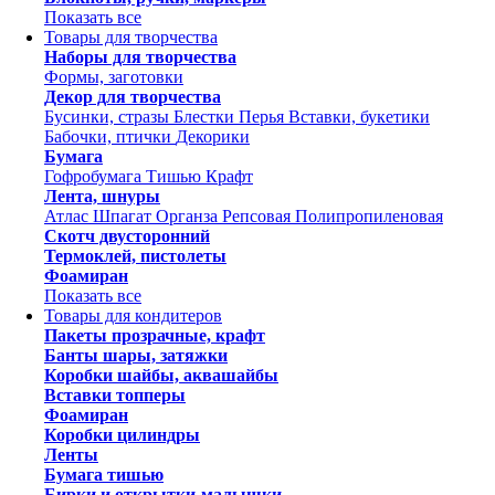
Показать все
Товары для творчества
Наборы для творчества
Формы, заготовки
Декор для творчества
Бусинки, стразы
Блестки
Перья
Вставки, букетики
Бабочки, птички
Декорики
Бумага
Гофробумага
Тишью
Крафт
Лента, шнуры
Атлас
Шпагат
Органза
Репсовая
Полипропиленовая
Скотч двусторонний
Термоклей, пистолеты
Фоамиран
Показать все
Товары для кондитеров
Пакеты прозрачные, крафт
Банты шары, затяжки
Коробки шайбы, аквашайбы
Вставки топперы
Фоамиран
Коробки цилиндры
Ленты
Бумага тишью
Бирки и открытки-малышки