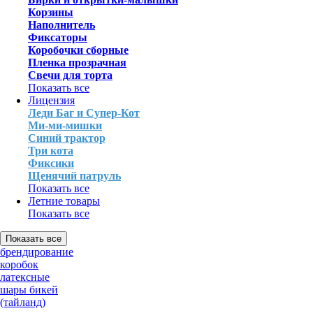
Корзины
Наполнитель
Фиксаторы
Коробочки сборные
Пленка прозрачная
Свечи для торта
Показать все
Лицензия
Леди Баг и Супер-Кот
Ми-ми-мишки
Синий трактор
Три кота
Фиксики
Щенячий патруль
Показать все
Летние товары
Показать все
Показать все
брендирование
коробок
латексные
шары бикей
(тайланд)