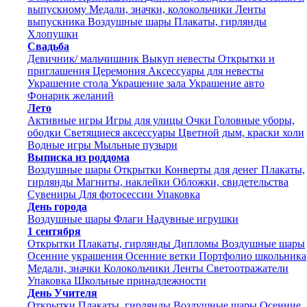
выпускному
Медали, значки, колокольчики
Ленты
выпускника
Воздушные шары
Плакаты, гирлянды
Хлопушки
Свадьба
Девичник/ мальчишник
Выкуп невесты
Открытки и
приглашения
Церемония
Аксессуары для невесты
Украшение стола
Украшение зала
Украшение авто
Фонарик желаний
Лето
Активные игры
Игры для улицы
Очки
Головные уборы,
ободки
Светящиеся аксессуары
Цветной дым, краски холи
Водные игры
Мыльные пузыри
Выписка из роддома
Воздушные шары
Открытки
Конверты для денег
Плакаты,
гирлянды
Магниты, наклейки
Обложки, свидетельства
Сувениры
Для фотосессии
Упаковка
День города
Воздушные шары
Флаги
Надувные игрушки
1 сентября
Открытки
Плакаты, гирлянды
Дипломы
Воздушные шары
Осенние украшения
Осенние ветки
Портфолио школьника
Медали, значки
Колокольчики
Ленты
Светоотражатели
Упаковка
Школьные принадлежности
День Учителя
Открытки
Плакаты, гирлянды
Воздушные шары
Осенние