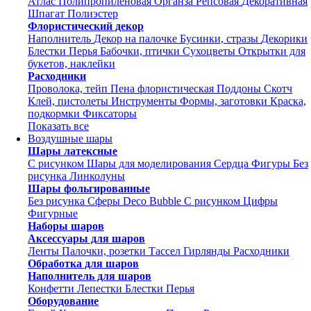
Атлас
Полипропиленовая
Органза
Репсовая
Декоративная
Шпагат
Полиэстер
Флористический декор
Наполнитель
Декор на палочке
Бусинки, стразы
Декорики
Блестки
Перья
Бабочки, птички
Сухоцветы
Открытки для
букетов, наклейки
Расходники
Проволока, тейп
Пена флористическая
Поддоны
Скотч
Клей, пистолеты
Инструменты
Формы, заготовки
Краска,
подкормки
Фиксаторы
Показать все
Воздушные шары
Шары латексные
С рисунком
Шары для моделирования
Сердца
Фигуры
Без
рисунка
Линколуны
Шары фольгированные
Без рисунка
Сферы Deco Bubble
С рисунком
Цифры
Фигурные
Наборы шаров
Аксессуары для шаров
Ленты
Палочки, розетки
Тассел
Гирлянды
Расходники
Обработка для шаров
Наполнитель для шаров
Конфетти
Лепестки
Блестки
Перья
Оборудование