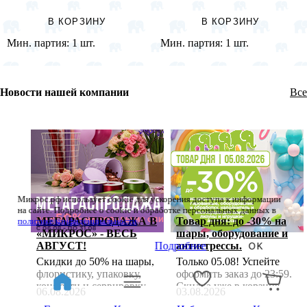
В КОРЗИНУ
В КОРЗИНУ
Мин. партия:
1 шт.
Мин. партия:
1 шт.
Новости нашей компании
Все
Микрос.рф использует cookie для ускорения доступа к информации
на сайте. Подробнее о cookie и обработке персональных данных в
МЕГАРАСПРОДАЖА В
Товар дня: до -30% на
политике конфиденциальности
«МИКРОС» - ВЕСЬ
шары, оборудование и
АВГУСТ!
антистрессы.
Подробнее
OK
Скидки до 50% на шары,
Только 05.08! Успейте
флористику, упаковку,
оформить заказ до 23:59.
конфетти и сервировку —
Скидка уже в корзине
06.08.2026
03.08.2026
без минимальной суммы