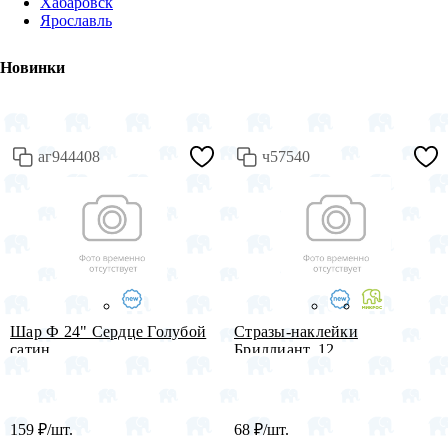
Хабаровск
Ярославль
Новинки
аг944408
ч57540
Шар Ф 24" Сердце Голубой
Стразы-наклейки
сатин...
Бриллиант, 12...
159
₽
/шт.
68
₽
/шт.