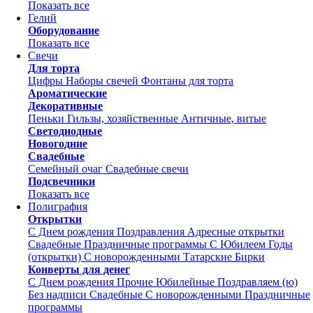
Показать все
Гелий
Оборудование
Показать все
Свечи
Для торта
Цифры
Наборы свечей
Фонтаны для торта
Ароматические
Декоративные
Пеньки
Гильзы, хозяйственные
Античные, витые
Светодиодные
Новогодние
Свадебные
Семейный очаг
Свадебные свечи
Подсвечники
Показать все
Полиграфия
Открытки
С Днем рождения
Поздравления
Адресные открытки
Свадебные
Праздничные программы
С Юбилеем
Годы
(открытки)
С новорожденными
Татарские
Бирки
Конверты для денег
С Днем рождения
Прочие
Юбилейные
Поздравляем (ю)
Без надписи
Свадебные
С новорожденными
Праздничные
программы