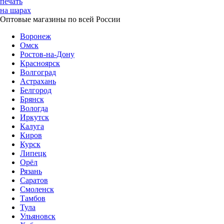
печать
на шарах
Оптовые магазины по всей России
Воронеж
Омск
Ростов-на-Дону
Красноярск
Волгоград
Астрахань
Белгород
Брянск
Вологда
Иркутск
Калуга
Киров
Курск
Липецк
Орёл
Рязань
Саратов
Смоленск
Тамбов
Тула
Ульяновск