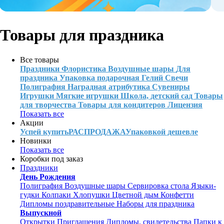
Товары для праздника
Все товары
Праздники
Флористика
Воздушные шары
Для
праздника
Упаковка подарочная
Гелий
Свечи
Полиграфия
Наградная атрибутика
Сувениры
Игрушки
Мягкие игрушки
Школа, детский сад
Товары
для творчества
Товары для кондитеров
Лицензия
Показать все
Акции
Успей купить
РАСПРОДАЖА
Упаковкой дешевле
Новинки
Показать все
Коробки под заказ
Праздники
День Рождения
Полиграфия
Воздушные шары
Сервировка стола
Языки-
гудки
Колпаки
Хлопушки
Цветной дым
Конфетти
Дипломы поздравительные
Наборы для праздника
Выпускной
Открытки
Приглашения
Дипломы, свидетельства
Папки к