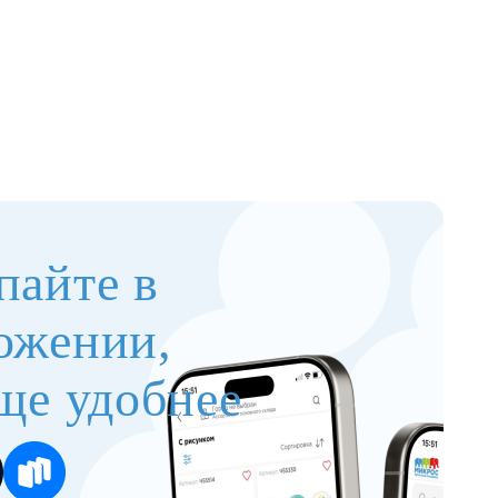
пайте в
ожении,
ще удобнее