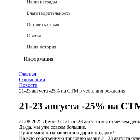
СТМ
Наши награды
Доставка
Благотворительность
Условные обозначения
Оставить отзыв
Документы
Статьи
Обмен и возврат
Наша история
Частые вопросы
Информация
Политика конфиденциальности
Главная
О компании
Мы используем cookie
Новости
21-23 августа -25% на СТМ в честь дня рождения
Удаление аккаунта
21-23 августа -25% на СТ
Карта сайта
21.08.2025
Друзья! С 21 по 23 августа мы отмечаем де
Да-да, мы уже совсем большие.
Принимаем поздравления и дарим подарки!
На всю собственную торговлю марку 21-23 августа буд