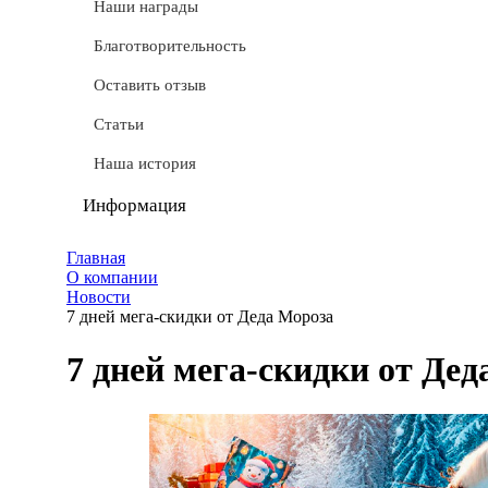
СТМ
Наши награды
Доставка
Благотворительность
Условные обозначения
Оставить отзыв
Документы
Статьи
Обмен и возврат
Наша история
Частые вопросы
Информация
Политика конфиденциальности
Главная
О компании
Мы используем cookie
Новости
7 дней мега-скидки от Деда Мороза
Удаление аккаунта
7 дней мега-скидки от Де
Карта сайта