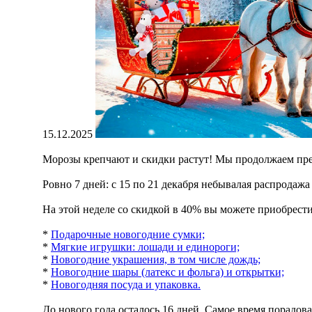
15.12.2025
Морозы крепчают и скидки растут! Мы продолжаем пр
Ровно 7 дней: с 15 по 21 декабря небывалая распродаж
На этой неделе со скидкой в 40% вы можете приобрест
*
Подарочные новогодние сумки;
*
Мягкие игрушки: лошади и единороги;
*
Новогодние украшения, в том числе дождь;
*
Новогодние шары (латекс и фольга) и открытки;
*
Новогодняя посуда и упаковка.
До нового года осталось 16 дней. Самое время порадо