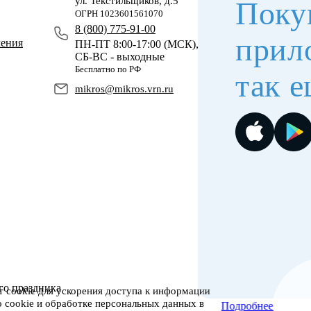
ул. Текстильщиков, д.5
Поку
ОГРН 1023601561070
8 (800) 775-91-00
прил
чения
ПН-ПТ 8:00-17:00 (МСК),
СБ-ВС - выходные
Бесплатно по РФ
так е
mikros@mikros.vrn.ru
го праздника
 cookie для ускорения доступа к информации
о cookie и обработке персональных данных в
Подробнее