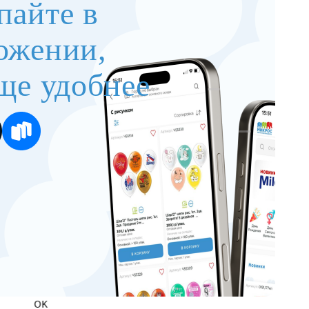
пайте в
ожении,
ще удобнее
OK