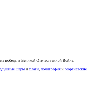
ень победы в Великой Отечественной Войне.
оздушные шары
и
флаги
,
полиграфия
и
георгиевские