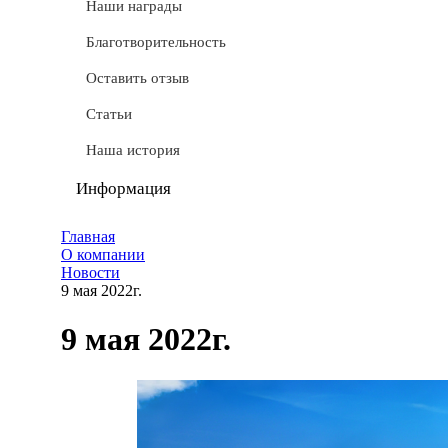
СТМ
Наши награды
Доставка
Благотворительность
Условные обозначения
Оставить отзыв
Документы
Статьи
Обмен и возврат
Наша история
Частые вопросы
Информация
Политика конфиденциальности
Главная
О компании
Мы используем cookie
Новости
9 мая 2022г.
Удаление аккаунта
9 мая 2022г.
Карта сайта