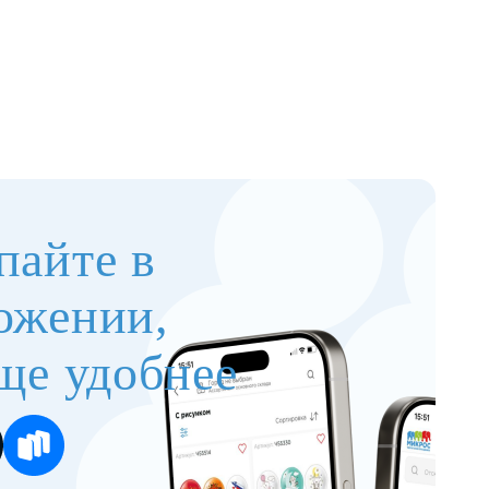
пайте в
ожении,
ще удобнее