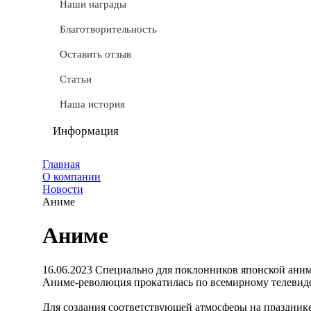
СТМ
Наши награды
Доставка
Благотворительность
Условные обозначения
Оставить отзыв
Документы
Статьи
Обмен и возврат
Наша история
Частые вопросы
Информация
Политика конфиденциальности
Главная
О компании
Мы используем cookie
Новости
Аниме
Удаление аккаунта
Аниме
Карта сайта
16.06.2023
Специально для поклонников японской ани
Аниме-революция прокатилась по всемирному телевиден
Для создания соответствующей атмосферы на праздник