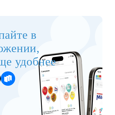
пайте в
ожении,
ще удобнее