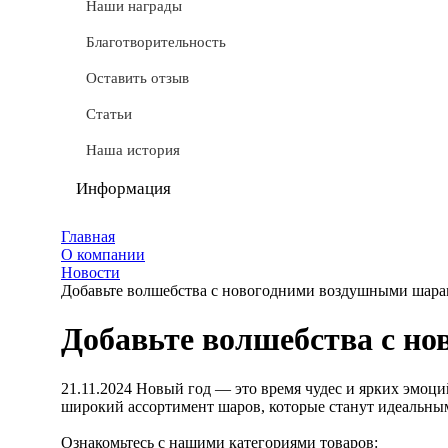
СТМ
Наши награды
Доставка
Благотворительность
Условные обозначения
Оставить отзыв
Документы
Статьи
Обмен и возврат
Наша история
Частые вопросы
Информация
Политика конфиденциальности
Главная
О компании
Мы используем cookie
Новости
Добавьте волшебства с новогодними воздушными шара
Удаление аккаунта
Добавьте волшебства с н
Карта сайта
21.11.2024
Новый год — это время чудес и ярких эмоци
широкий ассортимент шаров, которые станут идеальны
Ознакомьтесь с нашими категориями товаров: