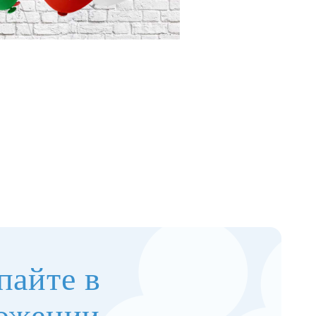
пайте в
ожении,