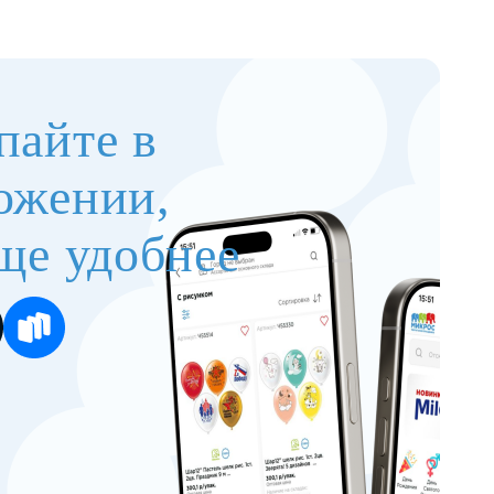
пайте в
ожении,
ще удобнее