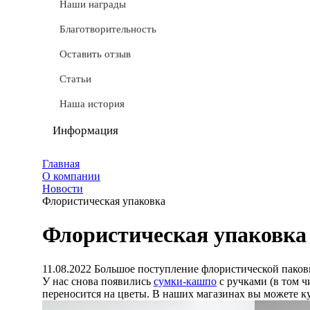
СТМ
Наши награды
Доставка
Благотворительность
Условные обозначения
Оставить отзыв
Документы
Статьи
Обмен и возврат
Наша история
Частые вопросы
Информация
Политика конфиденциальности
Главная
О компании
Мы используем cookie
Новости
Флористическая упаковка
Удаление аккаунта
Флористическая упаковка
Карта сайта
11.08.2022
Большое поступление флористической паков
У нас снова появились
сумки-кашпо
с ручками (в том ч
переносится на цветы. В наших магазинах вы можете к