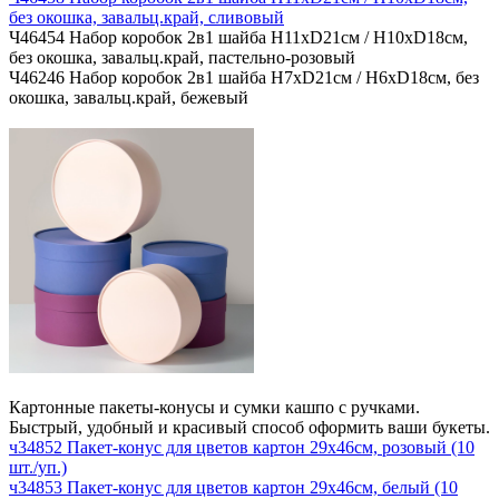
без окошка, завальц.край, сливовый
Ч46454 Набор коробок 2в1 шайба H11хD21см / H10хD18см,
без окошка, завальц.край, пастельно-розовый
Ч46246 Набор коробок 2в1 шайба H7хD21см / H6хD18см, без
окошка, завальц.край, бежевый
Картонные пакеты-конусы и сумки кашпо с ручками.
Быстрый, удобный и красивый способ оформить ваши букеты.
ч34852 Пакет-конус для цветов картон 29х46см, розовый (10
шт./уп.)
ч34853 Пакет-конус для цветов картон 29х46см, белый (10