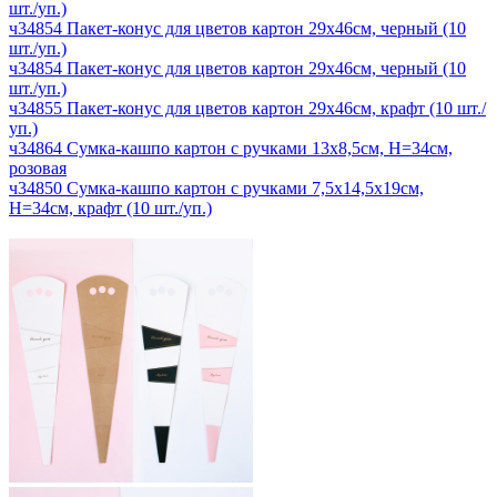
шт./уп.)
ч34854 Пакет-конус для цветов картон 29х46см, черный (10
шт./уп.)
ч34854 Пакет-конус для цветов картон 29х46см, черный (10
шт./уп.)
ч34855 Пакет-конус для цветов картон 29х46см, крафт (10 шт./
уп.)
ч34864 Сумка-кашпо картон с ручками 13х8,5см, H=34см,
розовая
ч34850 Сумка-кашпо картон с ручками 7,5х14,5х19см,
H=34см, крафт (10 шт./уп.)