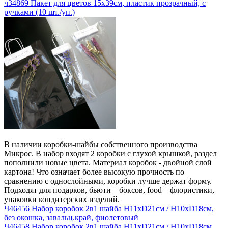
ч34869 Пакет для цветов 15х39см, пластик прозрачный, с
ручками (10 шт./уп.)
В наличии коробки-шайбы собственного производства
Микрос. В набор входят 2 коробки с глухой крышкой, раздел
пополнили новые цвета. Материал коробок - двойной слой
картона! Что означает более высокую прочность по
сравнению с однослойными, коробки лучше держат форму.
Подходят для подарков, бьюти – боксов, food – флористики,
упаковки кондитерских изделий.
Ч46456 Набор коробок 2в1 шайба H11хD21см / H10хD18см,
без окошка, завальц.край, фиолетовый
Ч46458 Набор коробок 2в1 шайба H11хD21см / H10хD18см,