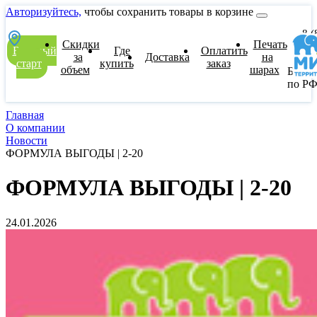
Авторизуйтесь,
чтобы сохранить товары в корзине
8 (
Скидки
Печать
77
Быстрый
Где
Оплатить
00
за
Доставка
на
старт
купить
заказ
объем
шарах
Беспл
по Р
Главная
О компании
Новости
ФОРМУЛА ВЫГОДЫ | 2-20
ФОРМУЛА ВЫГОДЫ | 2-20
24.01.2026