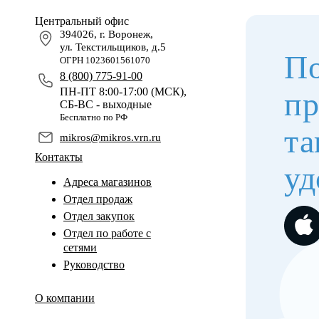
Центральный офис
394026, г. Воронеж,
ул. Текстильщиков, д.5
По
ОГРН 1023601561070
8 (800) 775-91-00
ПН-ПТ 8:00-17:00 (МСК),
пр
СБ-ВС - выходные
Бесплатно по РФ
та
mikros@mikros.vrn.ru
Контакты
уд
Адреса магазинов
Отдел продаж
Отдел закупок
Отдел по работе с
сетями
Руководство
О компании