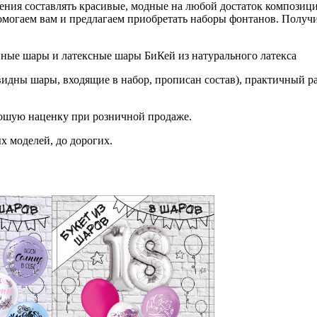
ния составлять красивые, модные на любой достаток композиции
огаем вам и предлагаем приобретать наборы фонтанов. Получить
нные шары и латексные шары БиКей из натурального латекса
видны шары, входящие в набор, прописан состав), практичный ра
рошую наценку при розничной продаже.
х моделей, до дорогих.