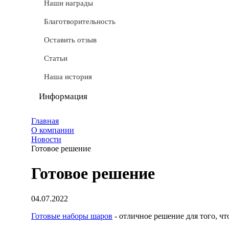
СТМ
Наши награды
Доставка
Благотворительность
Условные обозначения
Оставить отзыв
Документы
Статьи
Обмен и возврат
Наша история
Частые вопросы
Информация
Политика конфиденциальности
Главная
О компании
Мы используем cookie
Новости
Готовое решение
Удаление аккаунта
Готовое решение
Карта сайта
04.07.2022
Готовые наборы шаров
- отличное решение для того, чт