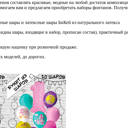
ния составлять красивые, модные на любой достаток композиции
огаем вам и предлагаем приобретать наборы фонтанов. Получить
нные шары и латексные шары БиКей из натурального латекса
видны шары, входящие в набор, прописан состав), практичный ра
рошую наценку при розничной продаже.
х моделей, до дорогих.