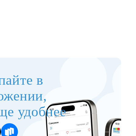
пайте в
ожении,
ще удобнее