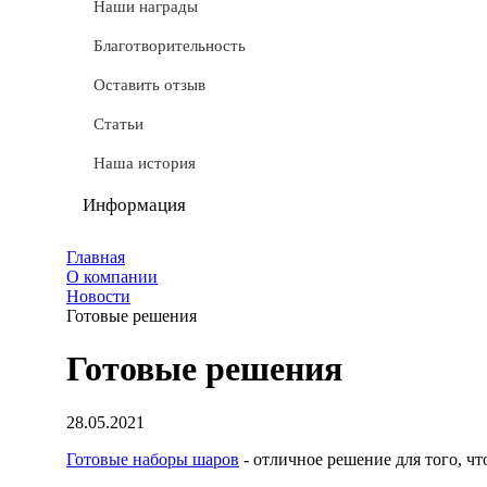
СТМ
Наши награды
Доставка
Благотворительность
Условные обозначения
Оставить отзыв
Документы
Статьи
Обмен и возврат
Наша история
Частые вопросы
Информация
Политика конфиденциальности
Главная
О компании
Мы используем cookie
Новости
Готовые решения
Удаление аккаунта
Готовые решения
Карта сайта
28.05.2021
Готовые наборы шаров
- отличное решение для того, чт