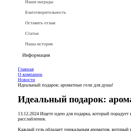
СТМ
Наши награды
Доставка
Благотворительность
Условные обозначения
Оставить отзыв
Документы
Статьи
Обмен и возврат
Наша история
Частые вопросы
Информация
Политика конфиденциальности
Главная
О компании
Мы используем cookie
Новости
Идеальный подарок: ароматные гели для душа!
Удаление аккаунта
Идеальный подарок: аром
Карта сайта
13.12.2024
Ищете идею для подарка, который порадует
расслабления.
Каждый гель обладает уникальным ароматом, который п