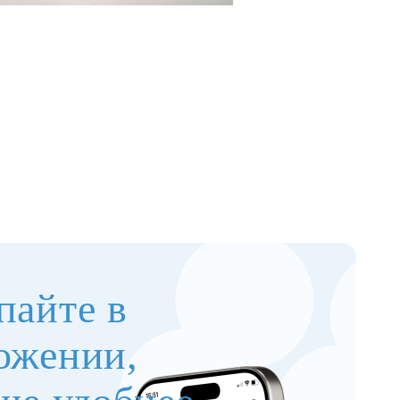
пайте в
ожении,