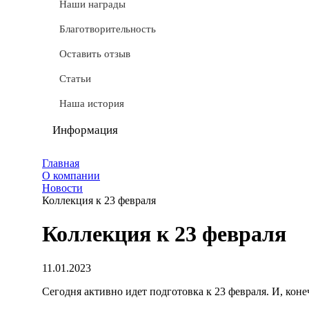
СТМ
Наши награды
Доставка
Благотворительность
Условные обозначения
Оставить отзыв
Документы
Статьи
Обмен и возврат
Наша история
Частые вопросы
Информация
Политика конфиденциальности
Главная
О компании
Мы используем cookie
Новости
Коллекция к 23 февраля
Удаление аккаунта
Коллекция к 23 февраля
Карта сайта
11.01.2023
Сегодня активно идет подготовка к 23 февраля. И, кон