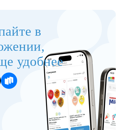
пайте в
ожении,
ще удобнее