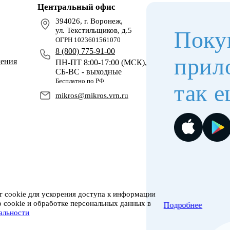
Центральный офис
394026, г. Воронеж,
ул. Текстильщиков, д.5
Поку
ОГРН 1023601561070
8 (800) 775-91-00
прил
чения
ПН-ПТ 8:00-17:00 (МСК),
СБ-ВС - выходные
Бесплатно по РФ
так е
mikros@mikros.vrn.ru
 cookie для ускорения доступа к информации
о cookie и обработке персональных данных в
Подробнее
альности