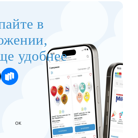
пайте в
ожении,
ще удобнее
OK