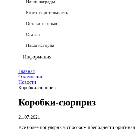
СТМ
Наши награды
Доставка
Благотворительность
Условные обозначения
Оставить отзыв
Документы
Статьи
Обмен и возврат
Наша история
Частые вопросы
Информация
Политика конфиденциальности
Главная
О компании
Мы используем cookie
Новости
Коробки-сюрприз
Удаление аккаунта
Коробки-сюрприз
Карта сайта
21.07.2021
Все более популярным способом преподнести оригинал