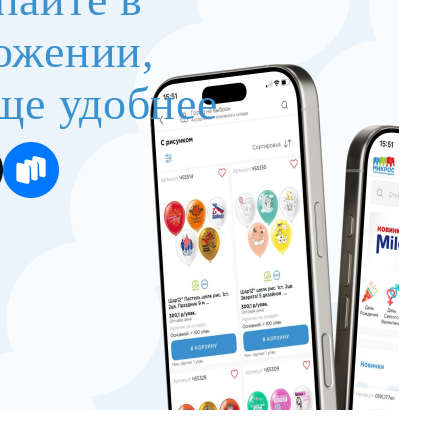
ожении,
ще удобнее