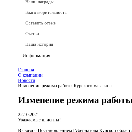
СТМ
Наши награды
Доставка
Благотворительность
Условные обозначения
Оставить отзыв
Документы
Статьи
Обмен и возврат
Наша история
Частые вопросы
Информация
Политика конфиденциальности
Главная
О компании
Мы используем cookie
Новости
Изменение режима работы Курского магазина
Удаление аккаунта
Изменение режима работы
Карта сайта
22.10.2021
Уважаемые клиенты!
В связи с Постановлением Губернатора Курской области