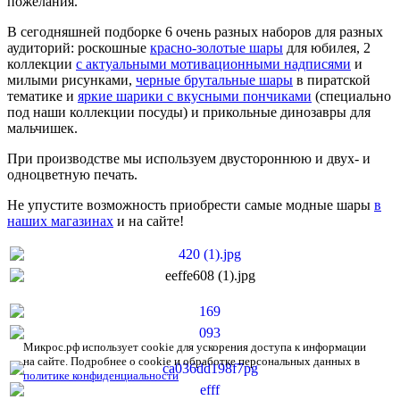
пожелания.
В сегодняшней подборке 6 очень разных наборов для разных
аудиторий: роскошные
красно-золотые шары
для юбилея, 2
коллекции
с актуальными мотивационными надписями
и
милыми рисунками,
черные брутальные шары
в пиратской
тематике и
яркие шарики с вкусными пончиками
(специально
под наши коллекции посуды) и прикольные динозавры для
мальчишек.
При производстве мы используем двустороннюю и двух- и
одноцветную печать.
Не упустите возможность приобрести самые модные шары
в
наших магазинах
и на сайте!
Микрос.рф использует cookie для ускорения доступа к информации
на сайте. Подробнее о cookie и обработке персональных данных в
политике конфиденциальности