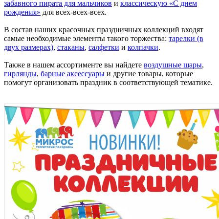
забавного пирата для мальчиков
и
классическую «С днем
рождения»
для всех-всех-всех.
В состав наших красочных праздничных коллекций входят
самые необходимые элементы такого торжества:
тарелки (в
двух размерах)
,
стаканы
,
салфетки
и
колпачки
.
Также в нашем ассортименте вы найдете
воздушные шары
,
гирлянды
,
барные аксессуары
и другие товары, которые
помогут организовать праздник в соответствующей тематике.