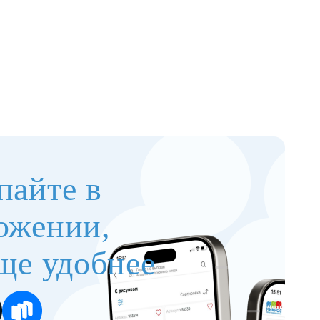
пайте в
ожении,
ще удобнее