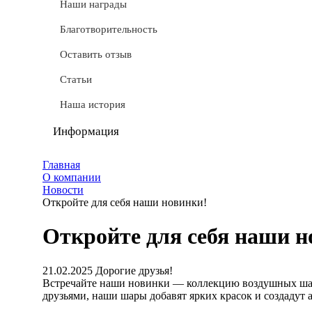
СТМ
Наши награды
Доставка
Благотворительность
Условные обозначения
Оставить отзыв
Документы
Статьи
Обмен и возврат
Наша история
Частые вопросы
Информация
Политика конфиденциальности
Главная
О компании
Мы используем cookie
Новости
Откройте для себя наши новинки!
Удаление аккаунта
Откройте для себя наши н
Карта сайта
21.02.2025
Дорогие друзья!
Встречайте наши новинки — коллекцию воздушных шаро
друзьями, наши шары добавят ярких красок и создадут 