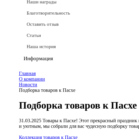
СТМ
Наши награды
Доставка
Благотворительность
Условные обозначения
Оставить отзыв
Документы
Статьи
Обмен и возврат
Наша история
Частые вопросы
Информация
Политика конфиденциальности
Главная
О компании
Мы используем cookie
Новости
Подборка товаров к Пасхе
Удаление аккаунта
Подборка товаров к Пасхе
Карта сайта
31.03.2025
Товары к Пасхе! Этот прекрасный праздник в
и уютным, мы собрали для вас чудесную подборку товар
Коллекция товаров к Пасхе