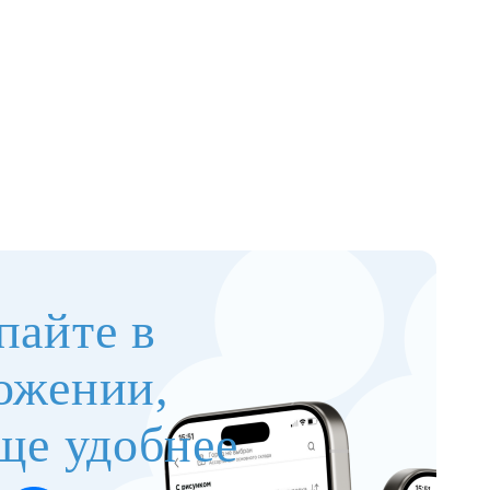
пайте в
ожении,
ще удобнее