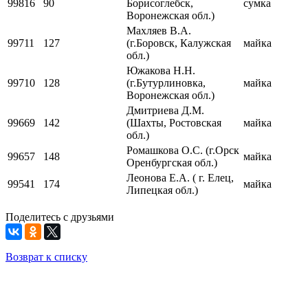
99816
90
Борисоглебск,
сумка
Воронежская обл.)
Махляев В.А.
99711
127
(г.Боровск, Калужская
майка
обл.)
Южакова Н.Н.
99710
128
(г.Бутурлиновка,
майка
Воронежская обл.)
Дмитриева Д.М.
99669
142
(Шахты, Ростовская
майка
обл.)
Ромашкова О.С. (г.Орск
99657
148
майка
Оренбургская обл.)
Леонова Е.А. ( г. Елец,
99541
174
майка
Липецкая обл.)
Поделитесь с друзьями
Возврат к списку