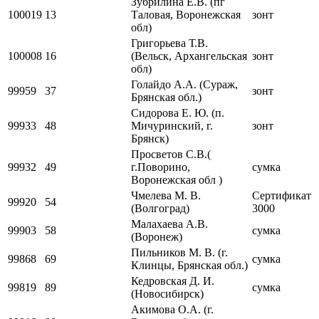
Зубрилина Е.В. (пг
100019
13
Таловая, Воронежская
зонт
обл)
Григорьева Т.В.
100008
16
(Вельск, Архангельская
зонт
обл)
Голайдо А.А. (Сураж,
99959
37
зонт
Брянская обл.)
Сидорова Е. Ю. (п.
99933
48
Мичуринский, г.
зонт
Брянск)
Просветов С.В.(
99932
49
г.Поворино,
сумка
Воронежская обл )
Чмелева М. В.
Сертификат
99920
54
(Волгоград)
3000
Малахаева А.В.
99903
58
сумка
(Воронеж)
Пильников М. В. (г.
99868
69
сумка
Клинцы, Брянская обл.)
Кедровская Д. И.
99819
89
сумка
(Новосибирск)
Акимова О.А. (г.