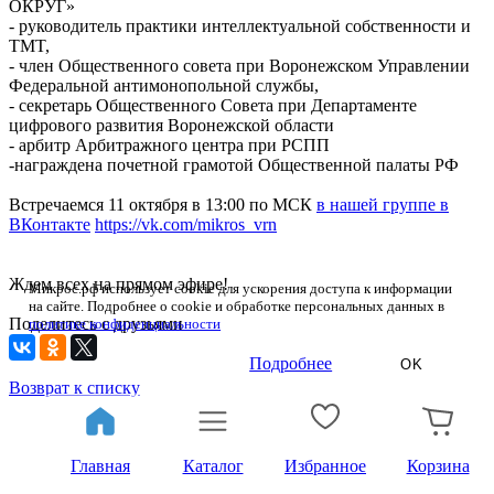
ОКРУГ»
- руководитель практики интеллектуальной собственности и
TMT,
- член Общественного совета при Воронежском Управлении
Федеральной антимонопольной службы,
- секретарь Общественного Совета при Департаменте
цифрового развития Воронежской области
- арбитр Арбитражного центра при РСПП
-награждена почетной грамотой Общественной палаты РФ
Встречаемся 11 октября в 13:00 по МСК
в нашей группе в
ВКонтакте
https://vk.com/mikros_vrn
Ждем всех на прямом эфире!
Микрос.рф использует cookie для ускорения доступа к информации
на сайте. Подробнее о cookie и обработке персональных данных в
Поделитесь с друзьями
политике конфиденциальности
Подробнее
OK
Возврат к списку
Главная
Каталог
Избранное
Корзина