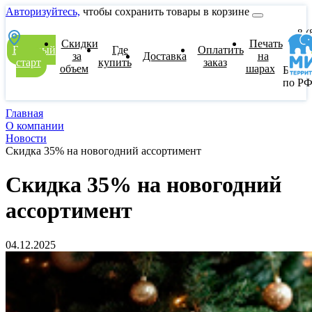
Авторизуйтесь,
чтобы сохранить товары в корзине
8 (
Скидки
Печать
77
Быстрый
Где
Оплатить
00
за
Доставка
на
старт
купить
заказ
объем
шарах
Беспл
по Р
Главная
О компании
Новости
Скидка 35% на новогодний ассортимент
Скидка 35% на новогодний
ассортимент
04.12.2025