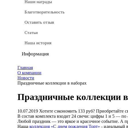
СТМ
Наши награды
Доставка
Благотворительность
Условные обозначения
Оставить отзыв
Документы
Статьи
Обмен и возврат
Наша история
Частые вопросы
Информация
Политика конфиденциальности
Главная
О компании
Мы используем cookie
Новости
Праздничные коллекции в наборах
Удаление аккаунта
Праздничные коллекции в
Карта сайта
10.07.2019
Хотите сэкономить 133 руб? Приобретайте с
В состав комплекта входит 24 свечи: цифры 1 и 5 — по
Любой праздник — это яркое и красочное событие. А п
Наша
коллекция «С днем рождения Торт»
- идеальный в