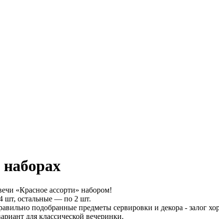
 наборах
вечи «Красное ассорти» набором!
 4 шт, остальные — по 2 шт.
равильно подобранные предметы сервировки и декора - залог хо
ариант для классической вечеринки.