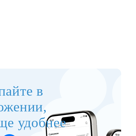
пайте в
ожении,
ще удобнее