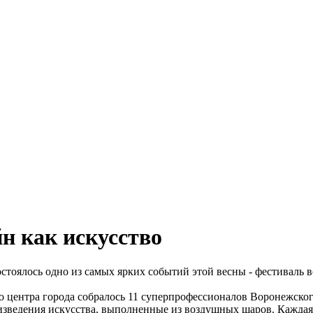
н как искусство
остоялось одно из самых ярких событий этой весны - фестиваль
о центра города собралось 11 суперпрофессионалов Воронежского
зведения искусства, выполненные из воздушных шаров. Каждая р