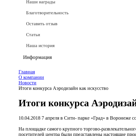
СТМ
Наши награды
Доставка
Благотворительность
Условные обозначения
Оставить отзыв
Документы
Статьи
Обмен и возврат
Наша история
Частые вопросы
Информация
Политика конфиденциальности
Главная
О компании
Мы используем cookie
Новости
Итоги конкурса Аэродизайн как искусство
Удаление аккаунта
Итоги конкурса Аэродизай
Карта сайта
10.04.2018
7 апреля в Сити- парке «Град» в Воронеже с
На площадке самого крупного торгово-развлекательног
посетителей центра были представлены настоящие прои