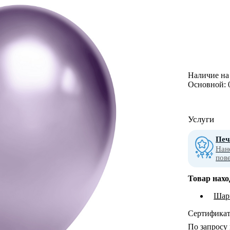
Наличие на 
Основной:
Услуги
Печ
Нан
пов
Товар нахо
Шары
Сертифика
По запросу