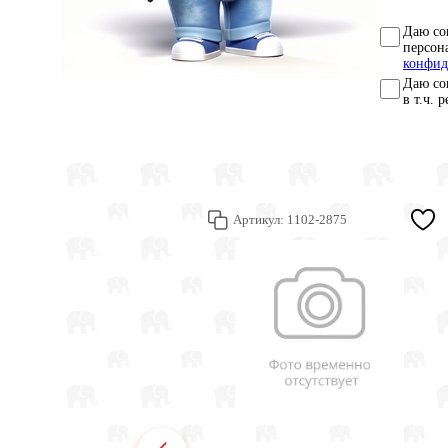
Даю со
персон
конфид
Даю со
в т.ч. 
Артикул:
1102-2875