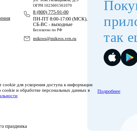
Поку
ОГРН 1023601561070
8 (800) 775-91-00
прил
чения
ПН-ПТ 8:00-17:00 (МСК),
СБ-ВС - выходные
Бесплатно по РФ
так е
mikros@mikros.vrn.ru
 cookie для ускорения доступа к информации
о cookie и обработке персональных данных в
Подробнее
альности
го праздника