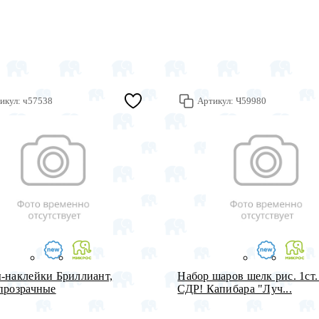
икул:
ч57538
Артикул:
Ч59980
-наклейки Бриллиант,
Набор шаров шелк рис. 1ст.
прозрачные
СДР! Капибара "Луч...