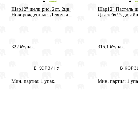
Шар12'' шелк рис. 2ст. 2цв.
Шар12'' Пастель ш
Новорожденные. Девочка...
Для тебя! 5 дизайн
322
₽
/упак.
315,1
₽
/упак.
В КОРЗИНУ
В КОРЗ
Мин. партия:
1 упак.
Мин. партия:
1 упа