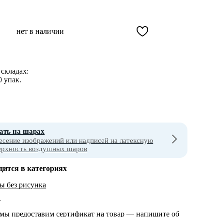
нет в наличии
складах:
0 упак.
ать на шарах
есение изображений или надписей на латексную
ерхность воздушных шаров
дится в категориях
 без рисунка
т
 мы предоставим сертификат на товар — напишите об