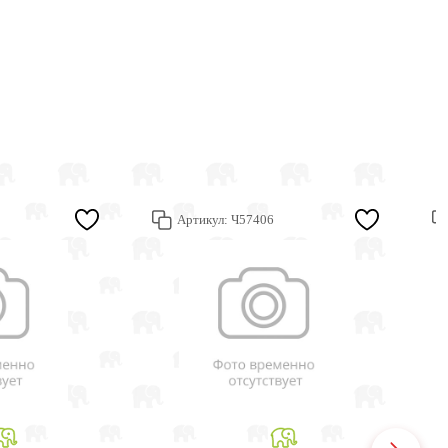
Артикул:
Ч57406