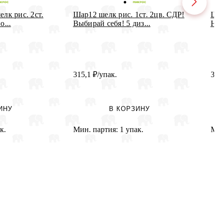
елк рис. 2ст.
Шар12 шелк рис. 1ст. 2цв. СДР!
Ша
о...
Выбирай себя! 5 диз...
Но
315,1
₽
/упак.
31
ИНУ
В КОРЗИНУ
к.
Мин. партия:
1 упак.
Ми