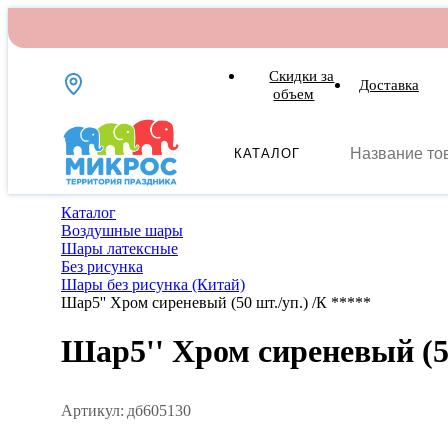
Скидки за
Доставка
объем
КАТАЛОГ
Каталог
Воздушные шары
Шары латексные
Без рисунка
Шары без рисунка (Китай)
Шар5'' Хром сиреневый (50 шт./уп.) /К *****
Шар5'' Хром сиреневый (50
Артикул:
дб605130