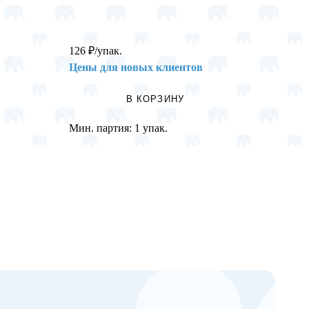
126
₽
/упак.
629
₽
/
Цены для новых клиентов
Цены 
В КОРЗИНУ
Мин. партия:
1 упак.
Мин. п