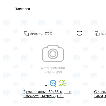
Новинки
Артикул:
ч57593
Арт
Бумага тишью 50х66см, рис.
Стразы
Свежесть, 14гр/м2 (10...
14мм, 