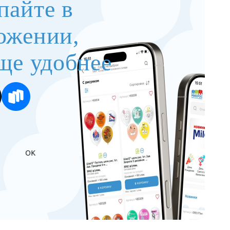
пайте в
ожении,
ще удобнее
OK