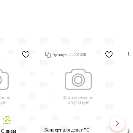
Артикул:
9,0001336
Конверт для денег "С
 С днем
Ко