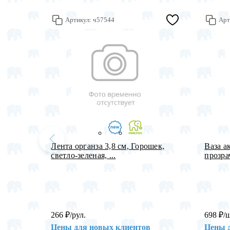
Артикул:
ч57544
Арт
Лента органза 3,8 см, Горошек,
Ваза а
светло-зеленая, ...
прозрач
266
₽
/рул.
698
₽
/
Цены для новых клиентов
Цены 