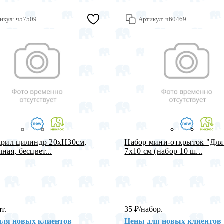
икул:
ч57509
Артикул:
ч60469
крил цилиндр 20хH30см,
Набор мини-открыток "Для
ная, бесцвет...
7х10 см (набор 10 ш...
шт.
35
₽
/набор.
для новых клиентов
Цены для новых клиентов