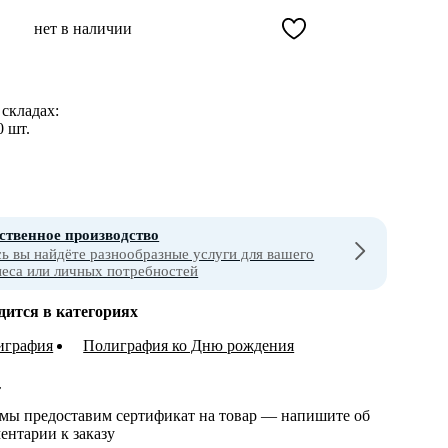
нет в наличии
складах:
0 шт.
ственное производство
сь вы найдёте разнообразные услуги для вашего
неса или личных потребностей
дится в категориях
играфия
Полиграфия ко Дню рождения
т
 мы предоставим сертификат на товар — напишите об
ентарии к заказу