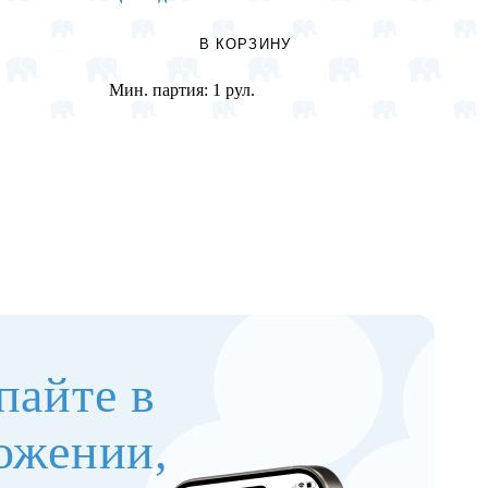
В КОРЗИНУ
Мин. партия:
1 рул.
Мин. п
пайте в
ожении,