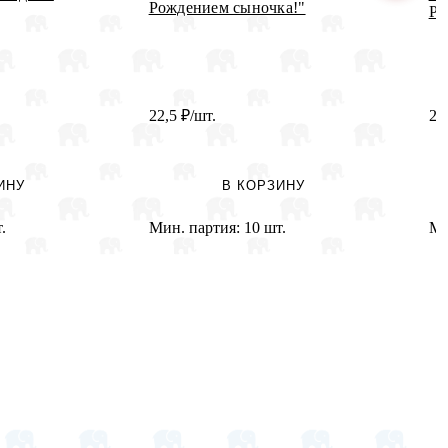
Рождением сыночка!"
Ро
22,5
₽
/шт.
2
ИНУ
В КОРЗИНУ
.
Мин. партия:
10 шт.
Ми