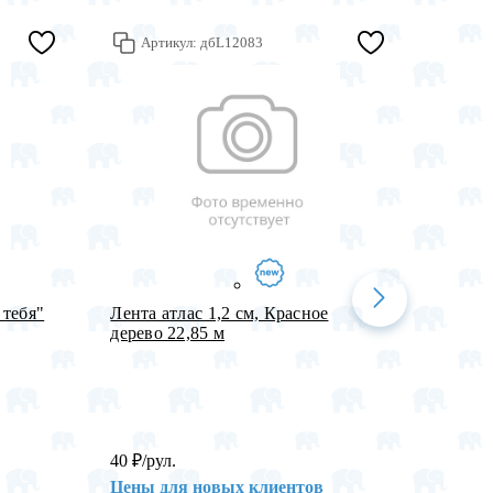
Артикул:
дбL12083
Арт
 тебя"
Лента атлас 1,2 см, Красное
Шар12'
дерево 22,85 м
рожден
40
₽
/рул.
385,8
Цены для новых клиентов
Цены 