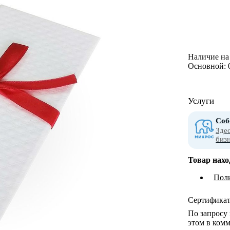
Наличие на 
Основной:
Услуги
Соб
Зде
биз
Товар нахо
Пол
Сертифика
По запросу
этом в комм