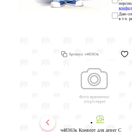
персон
конфид
Даю со
в т.ч. 
Артикул:
ч48363к
ч48363к Конверт для денег С