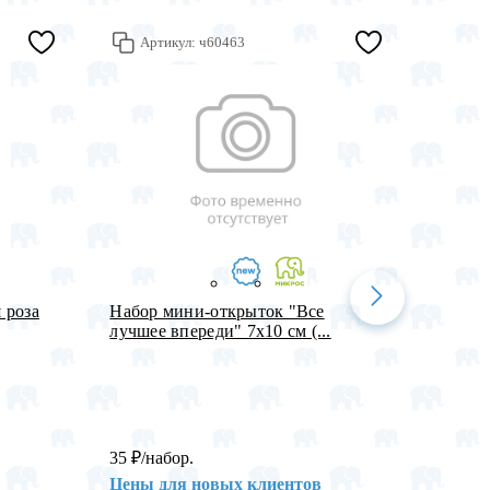
Артикул:
ч60463
Арт
 роза
Набор мини-открыток "Все
Набор 
лучшее впереди" 7х10 см (...
22х22х
35
₽
/набор.
1 038
Цены для новых клиентов
Цены 