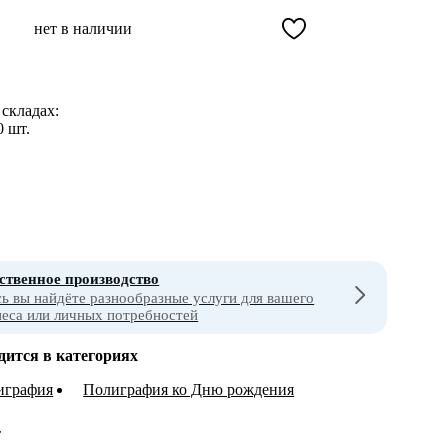
нет в наличии
складах:
0 шт.
ственное производство
сь вы найдёте разнообразные услуги для вашего
неса или личных потребностей
дится в категориях
играфия
Полиграфия ко Дню рождения
т