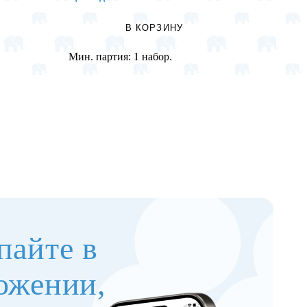
В КОРЗИНУ
Мин. партия:
1 набор.
Мин. п
пайте в
ожении,