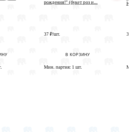
рождения!" (букет роз и...
Юб
37
₽
/шт.
3
ИНУ
В КОРЗИНУ
.
Мин. партия:
1 шт.
Ми