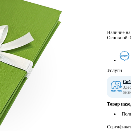
Наличие на 
Основной:
Услуги
Соб
Зде
биз
Товар нахо
Пол
Сертифика