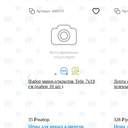
Артикул:
ч60533
Арт
Набор мини-открыток Тебе 7х10
Лента 
см (набор 10 шт.)
зеленый
35
₽
/набор.
328
₽
/р
Цены для новых клиентов
Цены 