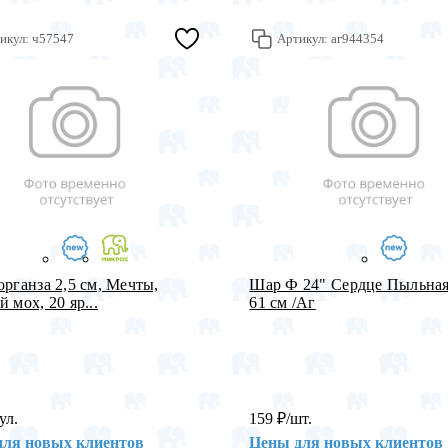
икул:
ч57547
Артикул:
аг944354
органза 2,5 см, Мечты,
Шар Ф 24" Сердце Пыльная
 мох, 20 яр...
61 см /Aг
ул.
159
₽
/шт.
для новых клиентов
Цены для новых клиентов