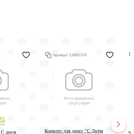
Артикул:
5,0002535
Конверт для денег "С Днём
 С днем
ч5