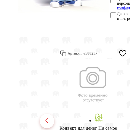
персон
конфид
Даю со
в т.ч. 
Артикул:
ч58823к
Конверт для денег На самое