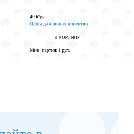
40
₽
/рул.
35
₽
/н
Цены для новых клиентов
Цены 
В КОРЗИНУ
Мин. партия:
1 рул.
Мин. п
пайте в