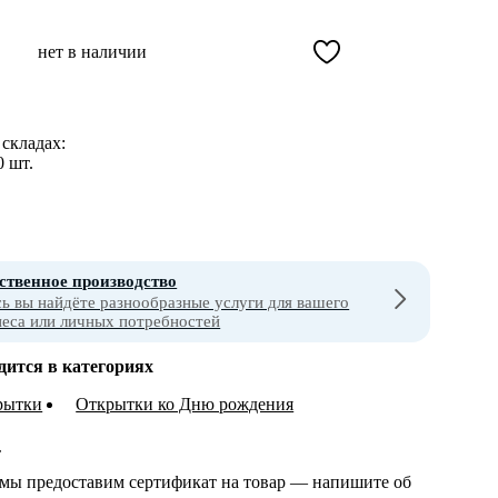
нет в наличии
складах:
0 шт.
ственное производство
сь вы найдёте разнообразные услуги для вашего
неса или личных потребностей
дится в категориях
рытки
Открытки ко Дню рождения
т
 мы предоставим сертификат на товар — напишите об