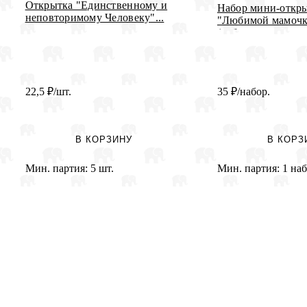
Открытка "Единственному и
Набор мини-откр
неповторимому Человеку"...
"Любимой мамочк
(наб...
22,5
₽
/шт.
35
₽
/набор.
В КОРЗИНУ
В КОРЗ
Мин. партия:
5 шт.
Мин. партия:
1 наб