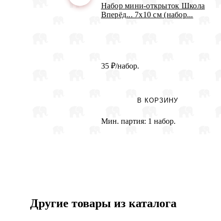
Набор мини-открыток Школа
Вперёд... 7х10 см (набор...
35
₽
/набор.
В КОРЗИНУ
Мин. партия:
1 набор.
Другие товары из каталога