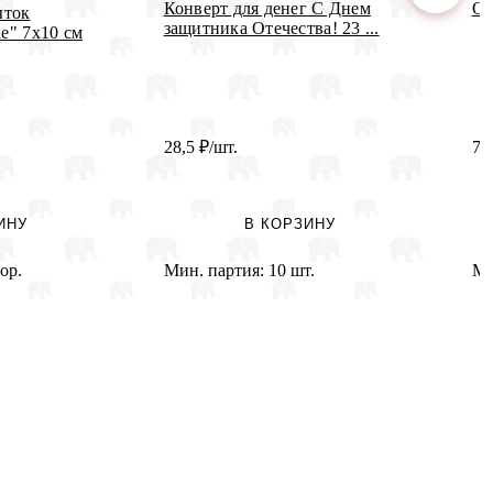
Конверт для денег С Днем
От
ыток
защитника Отечества! 23 ...
е" 7х10 см
28,5
₽
/шт.
7
ИНУ
В КОРЗИНУ
ор.
Мин. партия:
10 шт.
Ми