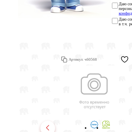
Даю со
персон
конфид
Даю со
в т.ч. 
Артикул:
ч60568