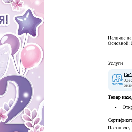
Наличие на 
Основной:
Услуги
Соб
Зде
биз
Товар нахо
Отк
Сертифика
По запросу