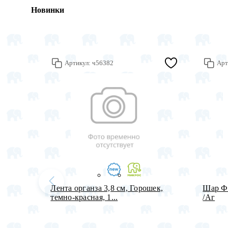
Новинки
Артикул:
ч56382
Арт
Лента органза 3,8 см, Горошек,
Шар Ф 
темно-красная, 1...
/Аг