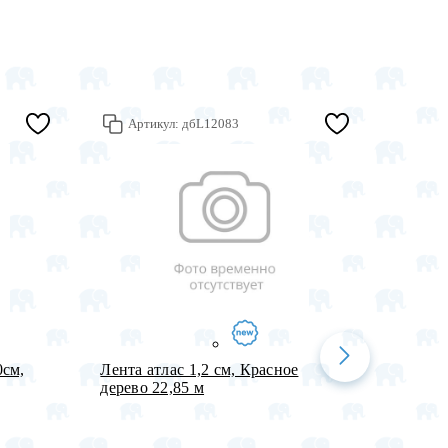
Артикул:
дбL12083
Арт
0см,
Лента атлас 1,2 см, Красное
Набор
дерево 22,85 м
"Вдохн