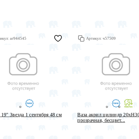
икул:
аг944545
Артикул:
ч57509
19" Звезда 1 сентября 48 см
Ваза акрил цилиндр 20хH3
прозрачная, бесцвет...