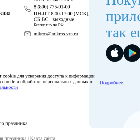
8 (800) 775-91-00
прил
чения
ПН-ПТ 8:00-17:00 (МСК),
СБ-ВС - выходные
Бесплатно по РФ
так е
mikros@mikros.vrn.ru
 cookie для ускорения доступа к информации
о cookie и обработке персональных данных в
Подробнее
альности
го праздника
я праздника |
Карта сайта