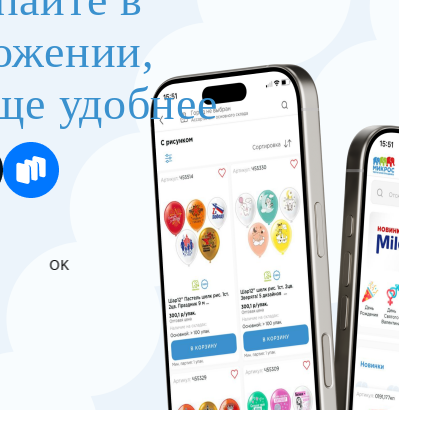
ожении,
ще удобнее
OK